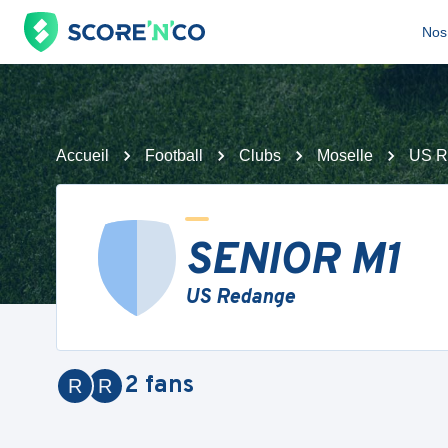
Nos 
Accueil
Football
Clubs
Moselle
US R
SENIOR M1
US Redange
2
fans
R
R