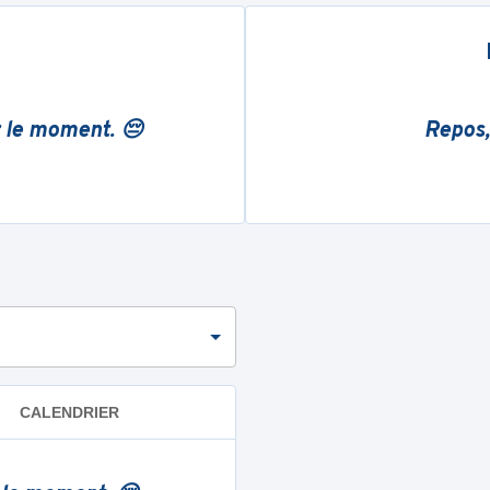
r le moment. 😔
Repos,
CALENDRIER