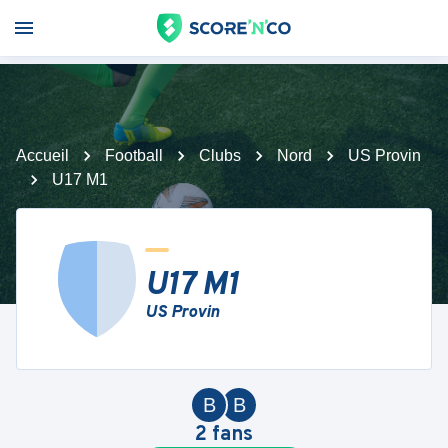
Accueil
Football
Clubs
Nord
US Provin
U17 M1
U17 M1
US Provin
B
B
2
fans