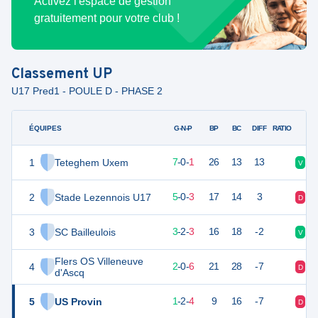
Activez l'espace de gestion
gratuitement pour votre club !
Classement
UP
U17 Pred1 - POULE D - PHASE 2
ÉQUIPES
PTS
JO
G-N-P
BP
BC
DIFF
RATIO
1
Teteghem Uxem
21
8
7
-
0
-
1
26
13
13
V
V
2
Stade Lezennois U17
15
8
5
-
0
-
3
17
14
3
D
V
3
SC Bailleulois
11
8
3
-
2
-
3
16
18
-2
V
V
Flers OS Villeneuve
4
6
8
2
-
0
-
6
21
28
-7
D
D
d'Ascq
5
US Provin
4
8
1
-
2
-
4
9
16
-7
D
D