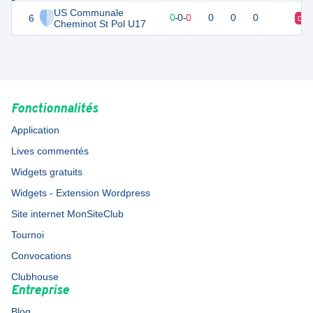
US Communale
6
0
0
0
-
0
-
0
0
0
0
D
Cheminot St Pol U17
Fonctionnalités
Application
Lives commentés
Widgets gratuits
Widgets - Extension Wordpress
Site internet MonSiteClub
Tournoi
Convocations
Clubhouse
Entreprise
Blog