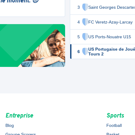
 le moment. 😔
3
Saint Georges Descarte
4
FC Veretz-Azay-Larcay
5
US Ports-Nouatre U15
US Portugaise de Joué
6
Tours 2
Entreprise
Sports
Blog
Football
Groupe Scorers
Basket