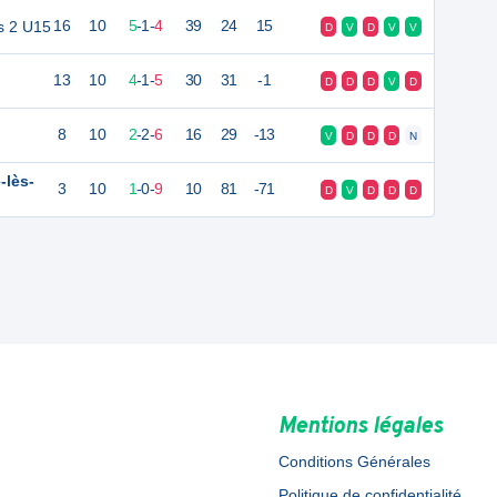
s 2 U15
16
10
5
-
1
-
4
39
24
15
D
V
D
V
V
13
10
4
-
1
-
5
30
31
-1
D
D
D
V
D
8
10
2
-
2
-
6
16
29
-13
V
D
D
D
N
-lès-
3
10
1
-
0
-
9
10
81
-71
D
V
D
D
D
Mentions légales
Conditions Générales
Politique de confidentialité