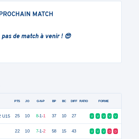
PROCHAIN MATCH
 pas de match à venir ! 😎
2
PTS
JO
G-N-P
BP
BC
DIFF
RATIO
FORME
2 U15
25
10
8
-
1
-
1
37
10
27
V
V
V
V
V
22
10
7
-
1
-
2
58
15
43
V
V
V
D
D