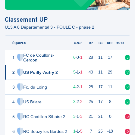
Classement
UP
U13 A 8 Départemental 3 - POULE C - phase 2
ÉQUIPES
PTS
JO
G-N-P
BP
BC
DIFF
RATIO
FC de Coullons-
1
18
7
6
-
0
-
1
28
11
17
V
V
Cerdon
2
US Poilly-Autry 2
16
7
5
-
1
-
1
40
11
29
V
D
3
Fc. du Loing
14
7
4
-
2
-
1
28
17
11
V
V
4
US Briare
11
7
3
-
2
-
2
25
17
8
V
N
5
RC Chatillon S/Loire 2
10
7
3
-
1
-
3
21
21
0
D
V
6
RC Bouzy les Bordes 2
4
7
1
-
1
-
5
7
25
-18
D
D