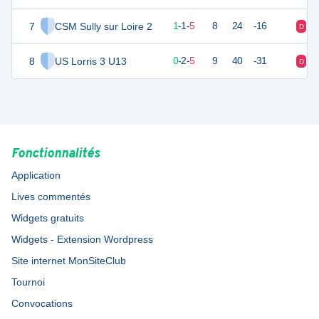
7
CSM Sully sur Loire 2
4
7
1
-
1
-
5
8
24
-16
D
N
8
US Lorris 3 U13
2
7
0
-
2
-
5
9
40
-31
D
D
Fonctionnalités
Application
Lives commentés
Widgets gratuits
Widgets - Extension Wordpress
Site internet MonSiteClub
Tournoi
Convocations