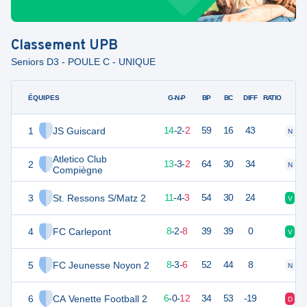
Classement
UPB
Seniors D3 - POULE C - UNIQUE
ÉQUIPES
PTS
JO
G-N-P
BP
BC
DIFF
RATIO
1
JS Guiscard
44
18
14
-
2
-
2
59
16
43
N
V
Atletico Club
2
41
18
13
-
3
-
2
64
30
34
N
V
Compiègne
3
St. Ressons S/Matz 2
37
18
11
-
4
-
3
54
30
24
V
D
4
FC Carlepont
26
18
8
-
2
-
8
39
39
0
V
D
5
FC Jeunesse Noyon 2
26
18
8
-
3
-
6
52
44
8
N
V
6
CA Venette Football 2
18
18
6
-
0
-
12
34
53
-19
D
D