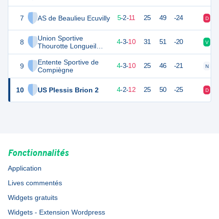
7
AS de Beaulieu Ecuvilly
16
18
5
-
2
-
11
25
49
-24
D
D
Union Sportive
8
15
17
4
-
3
-
10
31
51
-20
V
V
Thourotte Longueil
Annel 2
Entente Sportive de
9
15
17
4
-
3
-
10
25
46
-21
N
D
Compiègne
10
US Plessis Brion 2
14
18
4
-
2
-
12
25
50
-25
D
V
Fonctionnalités
Application
Lives commentés
Widgets gratuits
Widgets - Extension Wordpress