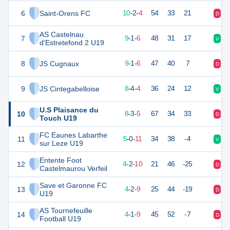
6
Saint-Orens FC
32
16
10
-
2
-
4
54
33
21
D
V
AS Castelnau
7
28
16
9
-
1
-
6
48
31
17
V
V
d'Estretefond 2 U19
8
JS Cugnaux
28
16
9
-
1
-
6
47
40
7
D
N
9
JS Cintegabelloise
28
16
8
-
4
-
4
36
24
12
V
N
U.S Plaisance du
10
27
16
8
-
3
-
5
67
34
33
D
V
Touch U19
FC Eaunes Labarthe
11
15
16
5
-
0
-
11
34
38
-4
V
V
sur Leze U19
Entente Foot
12
14
16
4
-
2
-
10
21
46
-25
D
D
Castelmaurou Verfeil
Save et Garonne FC
13
13
16
4
-
2
-
9
25
44
-19
D
D
U19
AS Tournefeuille
14
11
16
4
-
1
-
9
45
52
-7
D
N
Football U19