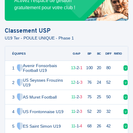
Activez l'espace de gestion
gratuitement pour votre club !
Classement
USP
U19 Ter - POULE UNIQUE - Phase 1
ÉQUIPES
PTS
JO
G-N-P
BP
BC
DIFF
RATIO
Avenir Fonsorbais
1
41
16
13
-
2
-
1
100
20
80
V
V
Football U19
US Seysses Frouzins
2
37
16
12
-
1
-
3
76
24
52
V
D
U19
3
AS Muret Football
35
16
11
-
2
-
3
75
25
50
V
V
4
US Frontonnaise U19
35
16
11
-
2
-
3
52
20
32
V
V
5
ES Saint Simon U19
34
16
11
-
1
-
4
68
26
42
V
D