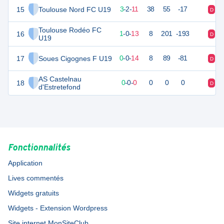
15
Toulouse Nord FC U19
11
16
3
-
2
-
11
38
55
-17
D
D
Toulouse Rodéo FC
16
0
16
1
-
0
-
13
8
201
-193
D
D
U19
17
Soues Cigognes F U19
-3
16
0
-
0
-
14
8
89
-81
D
D
AS Castelnau
18
0
0
0
-
0
-
0
0
0
0
D
D
d'Estretefond
Fonctionnalités
Application
Lives commentés
Widgets gratuits
Widgets - Extension Wordpress
Site internet MonSiteClub