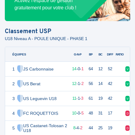
Activez l'espace de gestion
gratuitement pour votre club !
Classement
USP
U18 Niveau A - POULE UNIQUE - PHASE 1
ÉQUIPES
PTS
JO
G-N-P
BP
BC
DIFF
RATIO
1
JS Carbonnaise
42
15
14
-
0
-
1
64
12
52
V
V
2
US Berat
37
15
12
-
1
-
2
56
14
42
V
V
3
US Leguevin U18
34
15
11
-
1
-
3
61
19
42
V
V
4
FC ROQUETTOIS
30
15
10
-
0
-
5
48
31
17
D
V
US Castanet-Tolosan 2
5
27
15
8
-
4
-
2
44
25
19
D
D
U18