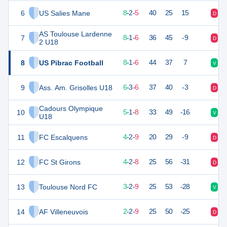
6
US Salies Mane
26
15
8
-
2
-
5
40
25
15
D
D
AS Toulouse Lardenne
7
25
15
8
-
1
-
6
36
45
-9
D
D
2 U18
8
US Pibrac Football
24
15
8
-
1
-
6
44
37
7
V
D
9
Ass. Am. Grisolles U18
21
15
6
-
3
-
6
37
40
-3
D
V
Cadours Olympique
10
15
15
5
-
1
-
8
33
49
-16
V
V
U18
11
FC Escalquens
14
15
4
-
2
-
9
20
29
-9
D
N
12
FC St Girons
13
15
4
-
2
-
8
25
56
-31
D
D
13
Toulouse Nord FC
10
15
3
-
2
-
9
25
53
-28
V
V
14
AF Villeneuvois
6
15
2
-
2
-
9
25
50
-25
D
D