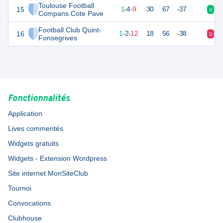
Toulouse Football
15
6
15
1
-
4
-
9
30
67
-37
V
D
Compans Cote Pave
Football Club Quint-
16
5
15
1
-
2
-
12
18
56
-38
D
D
Fonsegrives
Fonctionnalités
Application
Lives commentés
Widgets gratuits
Widgets - Extension Wordpress
Site internet MonSiteClub
Tournoi
Convocations
Clubhouse