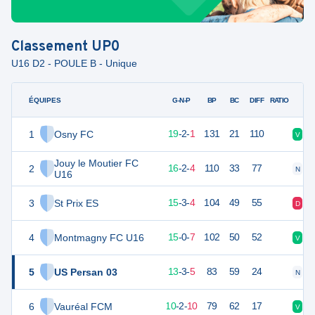
Classement
UP0
U16 D2 - POULE B - Unique
ÉQUIPES
PTS
JO
G-N-P
BP
BC
DIFF
RATIO
1
Osny FC
59
22
19
-
2
-
1
131
21
110
V
V
Jouy le Moutier FC
2
50
22
16
-
2
-
4
110
33
77
N
V
U16
3
St Prix ES
48
22
15
-
3
-
4
104
49
55
D
V
4
Montmagny FC U16
44
22
15
-
0
-
7
102
50
52
V
V
5
US Persan 03
41
22
13
-
3
-
5
83
59
24
N
V
6
Vauréal FCM
32
22
10
-
2
-
10
79
62
17
V
D