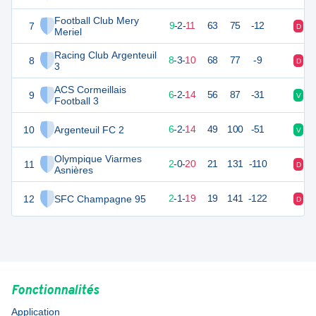
Football Club Mery
7
29
22
9
-
2
-
11
63
75
-12
D
D
Meriel
Racing Club Argenteuil
8
24
22
8
-
3
-
10
68
77
-9
D
V
3
ACS Cormeillais
9
20
22
6
-
2
-
14
56
87
-31
V
D
Football 3
10
Argenteuil FC 2
19
22
6
-
2
-
14
49
100
-51
V
V
Olympique Viarmes
11
6
22
2
-
0
-
20
21
131
-110
D
D
Asnières
12
SFC Champagne 95
4
22
2
-
1
-
19
19
141
-122
D
D
Fonctionnalités
Application