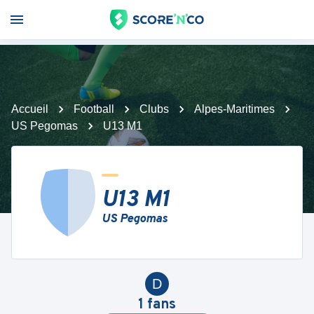
Accueil
Football
Clubs
Alpes-Maritimes
US Pegomas
U13 M1
U13 M1
US Pegomas
D
1
fans