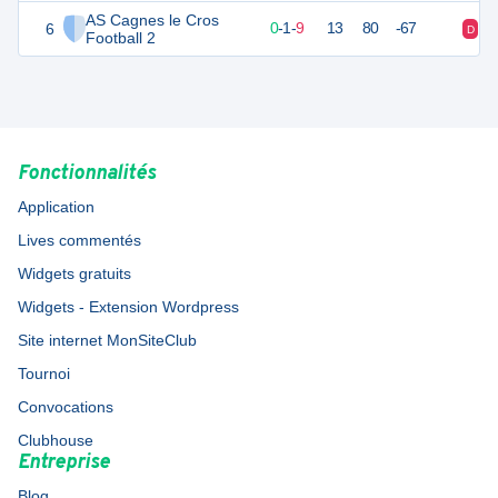
AS Cagnes le Cros
6
1
10
0
-
1
-
9
13
80
-67
D
D
Football 2
Fonctionnalités
Application
Lives commentés
Widgets gratuits
Widgets - Extension Wordpress
Site internet MonSiteClub
Tournoi
Convocations
Clubhouse
Entreprise
Blog