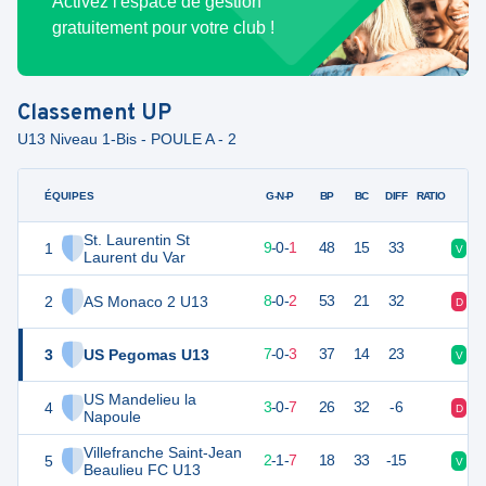
Activez l'espace de gestion
gratuitement pour votre club !
Classement
UP
U13 Niveau 1-Bis - POULE A - 2
ÉQUIPES
PTS
JO
G-N-P
BP
BC
DIFF
RATIO
St. Laurentin St
1
27
10
9
-
0
-
1
48
15
33
V
V
Laurent du Var
2
AS Monaco 2 U13
24
10
8
-
0
-
2
53
21
32
D
V
3
US Pegomas U13
21
10
7
-
0
-
3
37
14
23
V
V
US Mandelieu la
4
9
10
3
-
0
-
7
26
32
-6
D
D
Napoule
Villefranche Saint-Jean
5
6
10
2
-
1
-
7
18
33
-15
V
D
Beaulieu FC U13