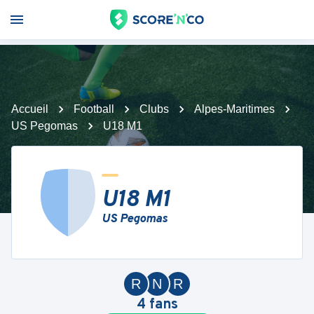
Accueil
Football
Clubs
Alpes-Maritimes
US Pegomas
U18 M1
U18 M1
US Pegomas
R
N
R
4
fans