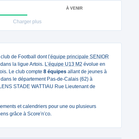
À VENIR
Charger plus
 club de Football dont
l'équipe principale SENIOR
ans la ligue Artois.
L'équipe U13 M2
évolue en
tois. Le club compte
8 équipes
allant de jeunes à
ué dans le département Pas-de-Calais (62) à
SO LENS STADE WATTIAU Rue Lieutenant de
ssements et calendriers pour une ou plusieurs
ens grâce à Score'n'co.