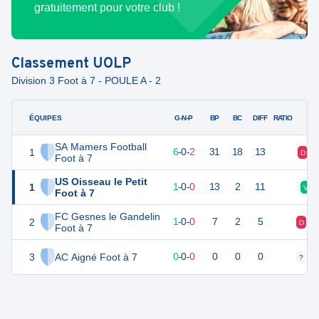
gratuitement pour votre club !
Classement
UOLP
Division 3 Foot à 7 - POULE A - 2
ÉQUIPES
PTS
JO
G-N-P
BP
BC
DIFF
RATIO
SA Mamers Football
1
18
8
6
-
0
-
2
31
18
13
D
Foot à 7
US Oisseau le Petit
1
3
1
1
-
0
-
0
13
2
11
V
Foot à 7
FC Gesnes le Gandelin
2
3
1
1
-
0
-
0
7
2
5
D
V
Foot à 7
3
AC Aigné Foot à 7
0
0
0
-
0
-
0
0
0
0
?
?