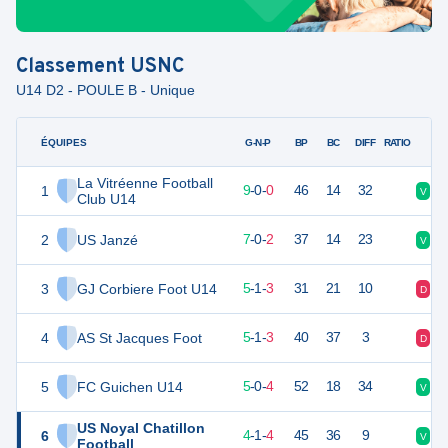
Classement
USNC
U14 D2 - POULE B - Unique
ÉQUIPES
PTS
JO
G-N-P
BP
BC
DIFF
RATIO
La Vitréenne Football
1
27
9
9
-
0
-
0
46
14
32
V
V
Club U14
2
US Janzé
21
9
7
-
0
-
2
37
14
23
V
V
3
GJ Corbiere Foot U14
16
9
5
-
1
-
3
31
21
10
D
D
4
AS St Jacques Foot
16
9
5
-
1
-
3
40
37
3
D
V
5
FC Guichen U14
15
9
5
-
0
-
4
52
18
34
V
D
US Noyal Chatillon
6
13
9
4
-
1
-
4
45
36
9
V
D
Football