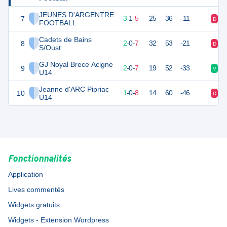
JEUNES D'ARGENTRE
7
10
9
3
-
1
-
5
25
36
-11
D
V
FOOTBALL
Cadets de Bains
8
6
9
2
-
0
-
7
32
53
-21
D
V
S/Oust
GJ Noyal Brece Acigne
9
6
9
2
-
0
-
7
19
52
-33
V
D
U14
Jeanne d'ARC Pipriac
10
3
9
1
-
0
-
8
14
60
-46
D
D
U14
Fonctionnalités
Application
Lives commentés
Widgets gratuits
Widgets - Extension Wordpress