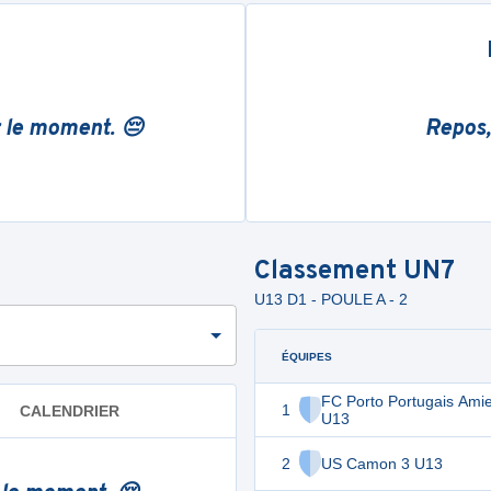
r le moment. 😔
Repos,
Classement
UN7
U13 D1 - POULE A - 2
ÉQUIPES
FC Porto Portugais Ami
1
CALENDRIER
U13
2
US Camon 3 U13