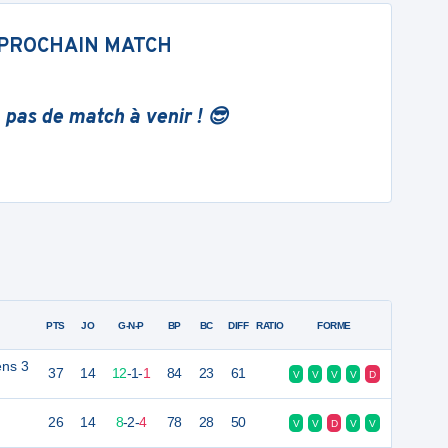
PROCHAIN MATCH
 pas de match à venir ! 😎
PTS
JO
G-N-P
BP
BC
DIFF
RATIO
FORME
ens 3
37
14
12
-
1
-
1
84
23
61
V
V
V
V
D
26
14
8
-
2
-
4
78
28
50
V
V
D
V
V