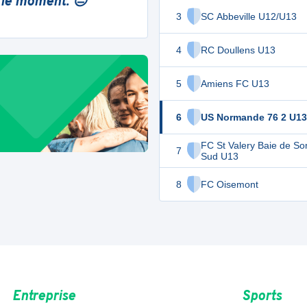
 le moment. 😔
3
SC Abbeville U12/U13
4
RC Doullens U13
5
Amiens FC U13
6
US Normande 76 2 U13
FC St Valery Baie de 
7
Sud U13
8
FC Oisemont
Entreprise
Sports