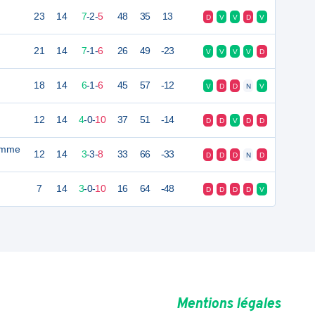
23
14
7
-
2
-
5
48
35
13
D
V
V
D
V
21
14
7
-
1
-
6
26
49
-23
V
V
V
V
D
18
14
6
-
1
-
6
45
57
-12
V
D
D
N
V
12
14
4
-
0
-
10
37
51
-14
D
D
V
D
D
Somme
12
14
3
-
3
-
8
33
66
-33
D
D
D
N
D
7
14
3
-
0
-
10
16
64
-48
D
D
D
D
V
Mentions légales