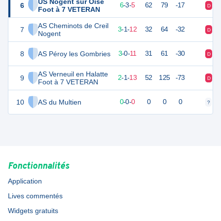
US Nogent sur Oise
6
19
16
6
-
3
-
5
62
79
-17
D
N
Foot à 7 VETERAN
AS Cheminots de Creil
7
10
16
3
-
1
-
12
32
64
-32
D
V
Nogent
8
AS Péroy les Gombries
7
16
3
-
0
-
11
31
61
-30
D
D
AS Verneuil en Halatte
9
7
16
2
-
1
-
13
52
125
-73
D
N
Foot à 7 VETERAN
10
AS du Multien
0
0
0
-
0
-
0
0
0
0
?
?
Fonctionnalités
Application
Lives commentés
Widgets gratuits