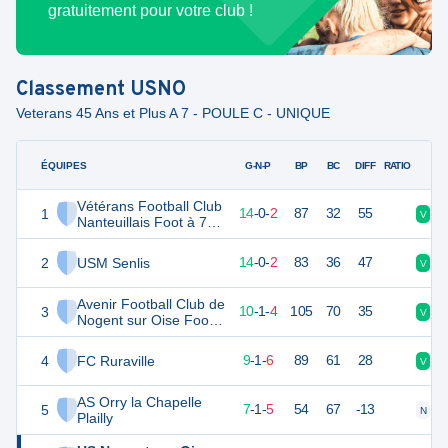
gratuitement pour votre club !
Classement
USNO
Veterans 45 Ans et Plus A 7 - POULE C - UNIQUE
ÉQUIPES
PTS
JO
G-N-P
BP
BC
DIFF
RATIO
Vétérans Football Club
1
42
16
14
-
0
-
2
87
32
55
V
V
Nanteuillais Foot à 7
VETERAN
2
USM Senlis
42
16
14
-
0
-
2
83
36
47
V
V
Avenir Football Club de
3
30
16
10
-
1
-
4
105
70
35
V
V
Nogent sur Oise Foot à
7 VETERAN
4
FC Ruraville
28
16
9
-
1
-
6
89
61
28
V
D
AS Orry la Chapelle
5
19
16
7
-
1
-
5
54
67
-13
N
V
Plailly