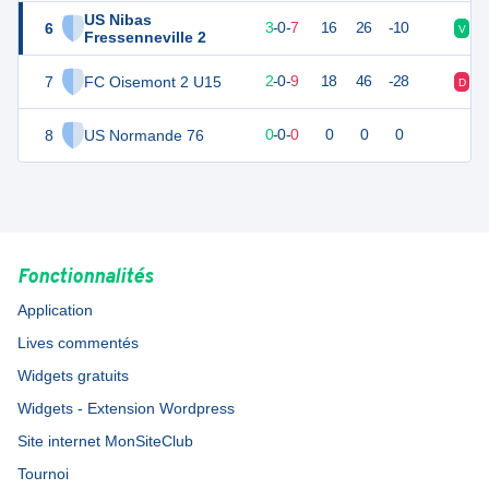
US Nibas
6
7
12
3
-
0
-
7
16
26
-10
V
D
Fressenneville 2
7
FC Oisemont 2 U15
5
12
2
-
0
-
9
18
46
-28
D
D
8
US Normande 76
0
0
0
-
0
-
0
0
0
0
Fonctionnalités
Application
Lives commentés
Widgets gratuits
Widgets - Extension Wordpress
Site internet MonSiteClub
Tournoi