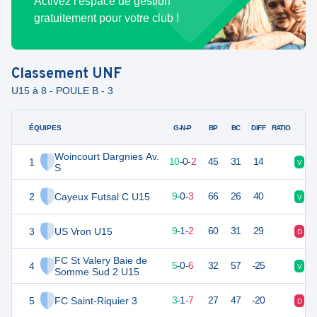
Activez l'espace de gestion
gratuitement pour votre club !
Classement
UNF
U15 à 8 - POULE B - 3
ÉQUIPES
PTS
JO
G-N-P
BP
BC
DIFF
RATIO
Woincourt Dargnies Av.
1
30
12
10
-
0
-
2
45
31
14
V
D
S
2
27
Cayeux Futsal C U15
12
9
-
0
-
3
66
26
40
V
D
3
US Vron U15
27
12
9
-
1
-
2
60
31
29
D
V
FC St Valery Baie de
4
14
12
5
-
0
-
6
32
57
-25
V
V
Somme Sud 2 U15
5
FC Saint-Riquier 3
9
12
3
-
1
-
7
27
47
-20
D
N