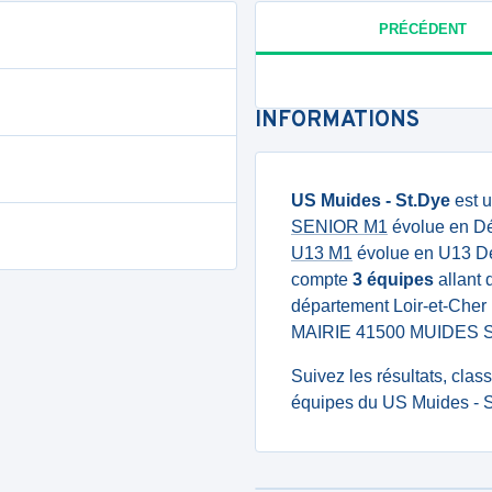
PRÉCÉDENT
INFORMATIONS
US Muides - St.Dye
est u
SENIOR M1
évolue en Dép
U13 M1
évolue en U13 Dép
compte
3 équipes
allant 
département Loir-et-Cher
MAIRIE 41500 MUIDES 
Suivez les résultats, cla
équipes du US Muides - S