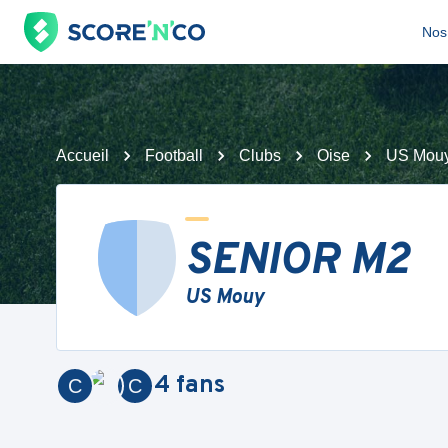
Nos 
Accueil
Football
Clubs
Oise
US Mou
SENIOR M2
US Mouy
4
fans
C
C