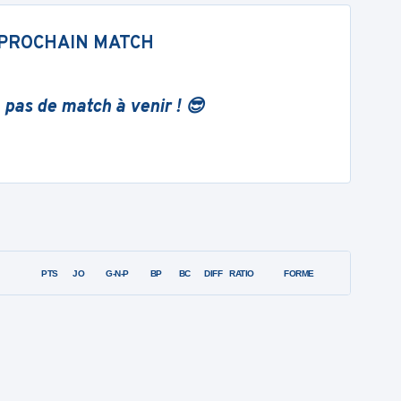
PROCHAIN MATCH
 pas de match à venir ! 😎
PTS
JO
G-N-P
BP
BC
DIFF
RATIO
FORME