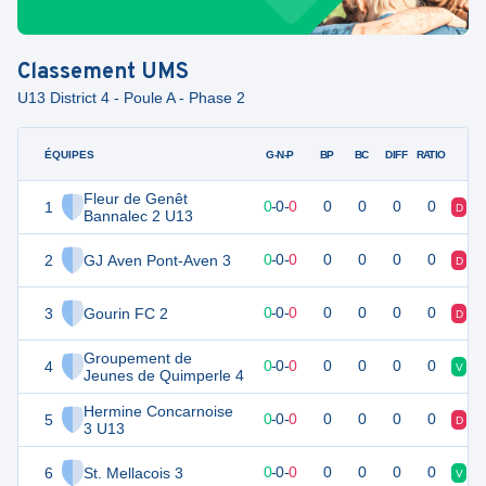
Classement
UMS
U13 District 4 - Poule A - Phase 2
ÉQUIPES
PTS
JO
G-N-P
BP
BC
DIFF
RATIO
Fleur de Genêt
1
0
0
0
-
0
-
0
0
0
0
0
D
V
Bannalec 2 U13
2
GJ Aven Pont-Aven 3
0
0
0
-
0
-
0
0
0
0
0
D
V
3
Gourin FC 2
0
0
0
-
0
-
0
0
0
0
0
D
V
Groupement de
4
0
0
0
-
0
-
0
0
0
0
0
V
V
Jeunes de Quimperle 4
Hermine Concarnoise
5
0
0
0
-
0
-
0
0
0
0
0
D
D
3 U13
6
St. Mellacois 3
0
0
0
-
0
-
0
0
0
0
0
V
D