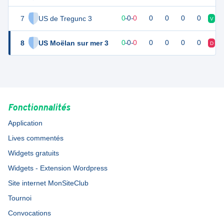
7
US de Tregunc 3
0
0
0
-
0
-
0
0
0
0
0
V
V
8
US Moëlan sur mer 3
0
0
0
-
0
-
0
0
0
0
0
D
V
Fonctionnalités
Application
Lives commentés
Widgets gratuits
Widgets - Extension Wordpress
Site internet MonSiteClub
Tournoi
Convocations