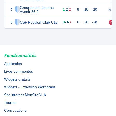
Groupement Jeunes
7
3
7
1
-
2
-
2
8
18
-10
N
D
Avenir 86 2
8
CSP Football Club U15
-3
6
0
-
0
-
3
0
28
-28
D
Fonctionnalités
Application
Lives commentés
Widgets gratuits
Widgets - Extension Wordpress
Site internet MonSiteClub
Tournoi
Convocations