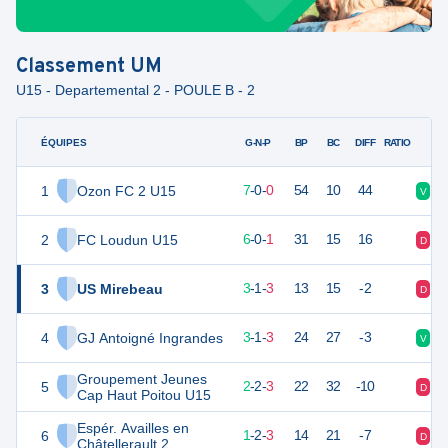
Classement
UM
U15 - Departemental 2 - POULE B - 2
ÉQUIPES
PTS
JO
G-N-P
BP
BC
DIFF
RATIO
1
Ozon FC 2 U15
21
7
7
-
0
-
0
54
10
44
V
V
2
FC Loudun U15
18
7
6
-
0
-
1
31
15
16
D
V
3
US Mirebeau
10
7
3
-
1
-
3
13
15
-2
D
N
4
GJ Antoigné Ingrandes
10
7
3
-
1
-
3
24
27
-3
V
N
Groupement Jeunes
5
8
7
2
-
2
-
3
22
32
-10
D
N
Cap Haut Poitou U15
Espér. Availles en
6
5
6
1
-
2
-
3
14
21
-7
D
V
Châtellerault 2