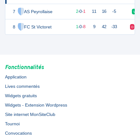
7
AS Peyrollaise
3
6
2
-
0
-
1
11
16
-5
V
8
FC St Victoret
2
10
1
-
0
-
8
9
42
-33
D
D
Fonctionnalités
Application
Lives commentés
Widgets gratuits
Widgets - Extension Wordpress
Site internet MonSiteClub
Tournoi
Convocations