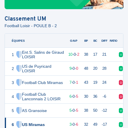
Classement
UM
Football Loisir - POULE B - 2
ÉQUIPES
PTS
JO
G-N-P
BP
BC
DIFF
RATIO
Ent.S. Salins de Giraud
1
29
13
10
-
0
-
2
38
17
21
V
V
LOISIR
US de Puyricard
2
24
12
9
-
0
-
0
48
20
28
V
V
LOISIR
3
Football Club Miramas
19
10
7
-
0
-
1
43
19
24
D
V
Football Club
4
16
13
6
-
0
-
5
30
36
-6
D
D
Lanconnais 2 LOISIR
5
AS Gransoise
13
12
5
-
0
-
5
38
50
-12
V
D
6
US Miramas
8
10
3
-
0
-
6
32
49
-17
V
V