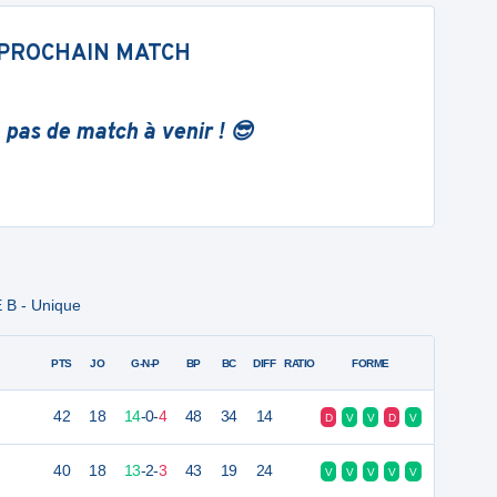
PROCHAIN MATCH
 pas de match à venir ! 😎
 B - Unique
PTS
JO
G-N-P
BP
BC
DIFF
RATIO
FORME
42
18
14
-
0
-
4
48
34
14
D
V
V
D
V
40
18
13
-
2
-
3
43
19
24
V
V
V
V
V