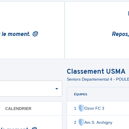
r le moment. 😔
Repos,
Classement
USMA
Seniors Departemental 4 - POULE
ÉQUIPES
1
Ozon FC 3
CALENDRIER
2
Am.S. Archigny