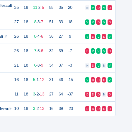
lerault
35
18
11
-
2
-
5
55
35
20
N
V
D
V
D
27
18
8
-
3
-
7
51
33
18
V
V
D
V
D
lt 2
26
18
8
-
4
-
6
36
27
9
V
D
V
D
V
26
18
7
-
5
-
6
32
39
-7
D
V
V
V
D
21
18
6
-
3
-
9
34
37
-3
N
D
V
N
V
16
18
5
-
1
-
12
31
46
-15
V
D
D
D
V
11
18
3
-
2
-
13
27
64
-37
D
D
D
N
D
erault
10
18
3
-
2
-
13
16
39
-23
D
D
D
D
D