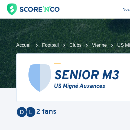
Nos 
Accueil
Football
Clubs
Vienne
US Mi
SENIOR M3
US Migné Auxances
2
fans
D
L