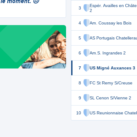
 le moment. 😔
Espér. Availles en Châtel
3
2
4
Am. Coussay les Bois
5
AS Portugais Chatellerau
6
Am.S. Ingrandes 2
7
US Migné Auxances 3
8
FC St Remy S/Creuse
9
SL Cenon S/Vienne 2
10
US Reunionnaise Chatell