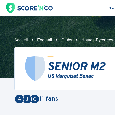
Nos 
Accueil
Football
Clubs
Hautes-Pyrénées
SENIOR M2
US Marquisat Benac
11
fans
A
J
C