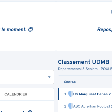
r le moment. 😔
Repos,
Classement
UDMB
Departemental 3 Séniors - POUL
ÉQUIPES
1
US Marquisat Benac 2
CALENDRIER
2
ASC Aureilhan Football 