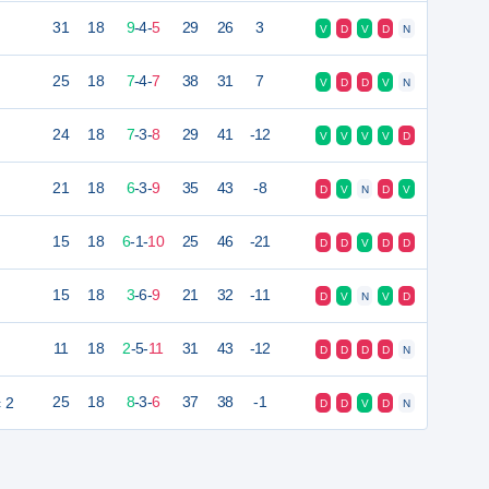
31
18
9
-
4
-
5
29
26
3
V
D
V
D
N
25
18
7
-
4
-
7
38
31
7
V
D
D
V
N
24
18
7
-
3
-
8
29
41
-12
V
V
V
V
D
21
18
6
-
3
-
9
35
43
-8
D
V
N
D
V
15
18
6
-
1
-
10
25
46
-21
D
D
V
D
D
15
18
3
-
6
-
9
21
32
-11
D
V
N
V
D
11
18
2
-
5
-
11
31
43
-12
D
D
D
D
N
c 2
25
18
8
-
3
-
6
37
38
-1
D
D
V
D
N