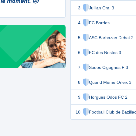
 le moment. 😔
3
Juillan Om. 3
4
FC Bordes
5
ASC Barbazan Debat 2
6
FC des Nestes 3
7
Soues Cigognes F 3
8
Quand Même Orleix 3
9
Horgues Odos FC 2
10
Football Club de Bazilla