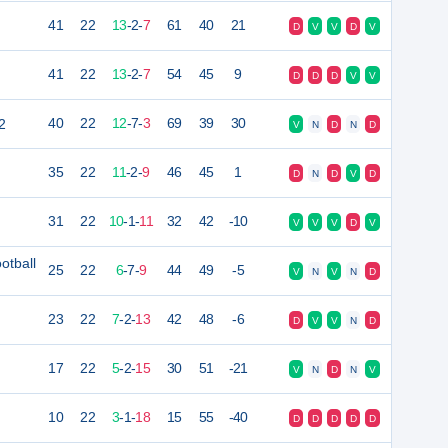
41
22
13
-
2
-
7
61
40
21
D
V
V
D
V
41
22
13
-
2
-
7
54
45
9
D
D
D
V
V
2
40
22
12
-
7
-
3
69
39
30
V
N
D
N
D
35
22
11
-
2
-
9
46
45
1
D
N
D
V
D
31
22
10
-
1
-
11
32
42
-10
V
V
V
D
V
otball
25
22
6
-
7
-
9
44
49
-5
V
N
V
N
D
23
22
7
-
2
-
13
42
48
-6
D
V
V
N
D
17
22
5
-
2
-
15
30
51
-21
V
N
D
N
V
10
22
3
-
1
-
18
15
55
-40
D
D
D
D
D