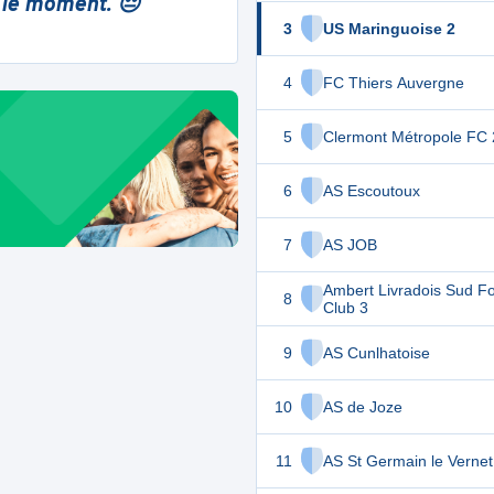
 le moment. 😔
3
US Maringuoise 2
4
FC Thiers Auvergne
5
Clermont Métropole FC 
6
AS Escoutoux
7
AS JOB
Ambert Livradois Sud Fo
8
Club 3
9
AS Cunlhatoise
10
AS de Joze
11
AS St Germain le Vernet