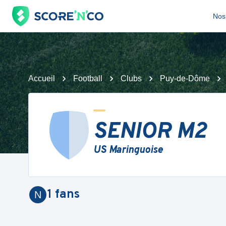
Nos 
Accueil
Football
Clubs
Puy-de-Dôme
SENIOR M2
US Maringuoise
1
fans
N