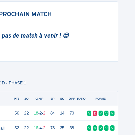
PROCHAIN MATCH
 pas de match à venir ! 😎
E D - PHASE 1
PTS
JO
G-N-P
BP
BC
DIFF
RATIO
FORME
56
22
18
-
2
-
2
84
14
70
V
D
V
V
V
all
52
22
16
-
4
-
2
73
35
38
V
V
V
V
V