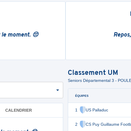
r le moment. 😔
Repos,
Classement
UM
Seniors Départemental 3 - POUL
ÉQUIPES
1
US Palladuc
CALENDRIER
2
CS Puy Guillaume Footb