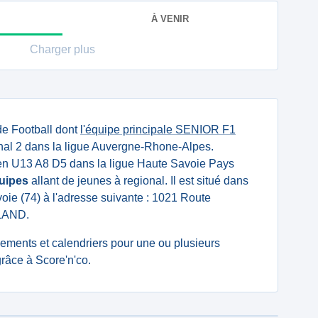
À VENIR
Charger plus
de Football dont
l'équipe principale SENIOR F1
al 2 dans la ligue Auvergne-Rhone-Alpes.
n U13 A8 D5 dans la ligue Haute Savoie Pays
uipes
allant de jeunes à regional. Il est situé dans
ie (74) à l'adresse suivante : 1021 Route
GLAND.
ssements et calendriers pour une ou plusieurs
âce à Score'n'co.