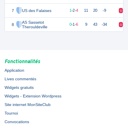
7
US des Falaises
12
7
1
-
2
-
4
11
20
-9
D
N
AS Sassetot
8
8
7
0
-
1
-
6
9
43
-34
D
D
Therouldeville
Fonctionnalités
Application
Lives commentés
Widgets gratuits
Widgets - Extension Wordpress
Site internet MonSiteClub
Tournoi
Convocations