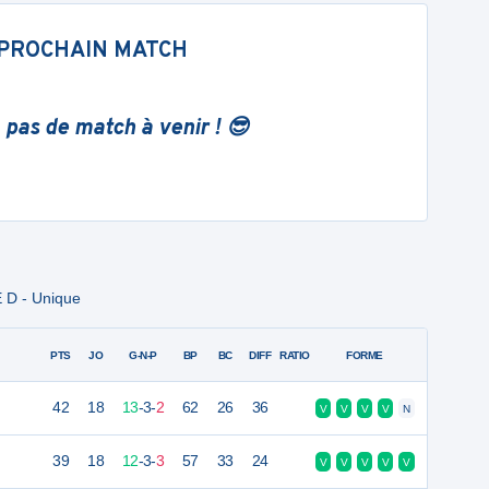
PROCHAIN MATCH
 pas de match à venir ! 😎
 D - Unique
PTS
JO
G-N-P
BP
BC
DIFF
RATIO
FORME
42
18
13
-
3
-
2
62
26
36
V
V
V
V
N
39
18
12
-
3
-
3
57
33
24
V
V
V
V
V