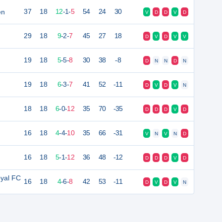
en
37
18
12
-
1
-
5
54
24
30
V
D
D
V
D
29
18
9
-
2
-
7
45
27
18
D
V
D
V
V
19
18
5
-
5
-
8
30
38
-8
D
N
N
D
N
19
18
6
-
3
-
7
41
52
-11
D
V
D
V
N
18
18
6
-
0
-
12
35
70
-35
D
D
D
V
D
16
18
4
-
4
-
10
35
66
-31
V
N
V
N
D
16
18
5
-
1
-
12
36
48
-12
D
D
D
V
D
oyal FC
16
18
4
-
6
-
8
42
53
-11
D
V
D
V
N