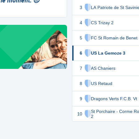
 le moment. 😔
3
LA Patriote de St Savini
4
CS Trizay 2
5
FC St Romain de Benet
6
US La Gemoze 3
7
AS Chaniers
8
US Retaud
9
Dragons Verts F.C.B. Vt
St Porchaire - Corme R
10
2