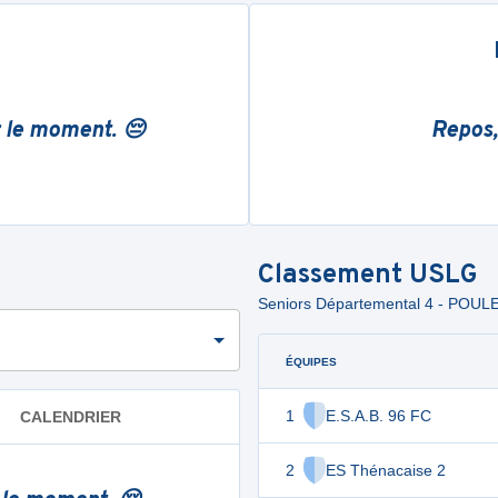
r le moment. 😔
Repos,
Classement
USLG
Seniors Départemental 4 - POULE
ÉQUIPES
1
E.S.A.B. 96 FC
CALENDRIER
2
ES Thénacaise 2