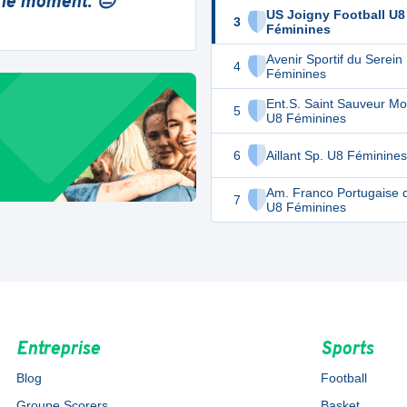
 le moment. 😔
US Joigny Football U8
3
Féminines
Avenir Sportif du Serein
4
Féminines
Ent.S. Saint Sauveur Mo
5
U8 Féminines
6
Aillant Sp. U8 Féminines
Am. Franco Portugaise 
7
U8 Féminines
Entreprise
Sports
Blog
Football
Groupe Scorers
Basket