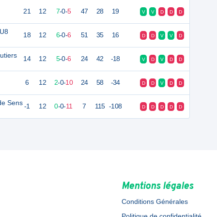
21
12
7
-
0
-
5
47
28
19
V
V
D
D
D
 U8
18
12
6
-
0
-
6
51
35
16
D
D
V
V
D
utiers
14
12
5
-
0
-
6
24
42
-18
V
D
V
D
D
6
12
2
-
0
-
10
24
58
-34
D
D
V
D
D
de Sens
-1
12
0
-
0
-
11
7
115
-108
D
D
D
D
D
Mentions légales
Conditions Générales
Politique de confidentialité