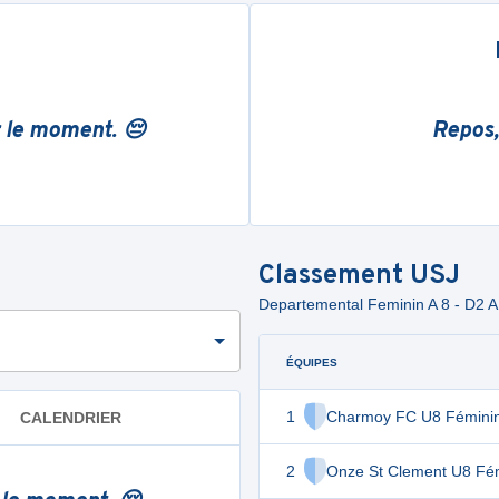
r le moment. 😔
Repos,
Classement
USJ
Departemental Feminin A 8 - D2 
ÉQUIPES
1
Charmoy FC U8 Fémini
CALENDRIER
2
Onze St Clement U8 Fé