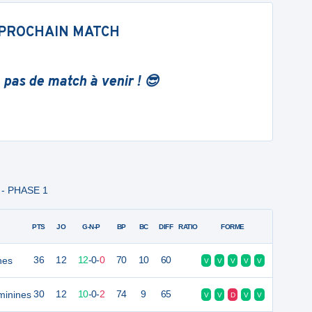
PROCHAIN MATCH
 pas de match à venir ! 😎
A - PHASE 1
PTS
JO
G-N-P
BP
BC
DIFF
RATIO
FORME
nes
36
12
12
-
0
-
0
70
10
60
V
V
V
V
V
minines
30
12
10
-
0
-
2
74
9
65
V
V
D
V
V