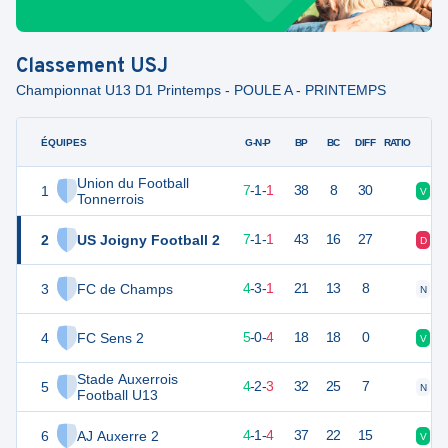
Classement
USJ
Championnat U13 D1 Printemps - POULE A - PRINTEMPS
ÉQUIPES
PTS
JO
G-N-P
BP
BC
DIFF
RATIO
Union du Football
1
22
9
7
-
1
-
1
38
8
30
V
V
Tonnerrois
2
US Joigny Football 2
22
9
7
-
1
-
1
43
16
27
D
V
3
FC de Champs
15
8
4
-
3
-
1
21
13
8
N
V
4
FC Sens 2
14
9
5
-
0
-
4
18
18
0
V
D
Stade Auxerrois
5
14
9
4
-
2
-
3
32
25
7
N
N
Football U13
6
AJ Auxerre 2
13
9
4
-
1
-
4
37
22
15
V
V