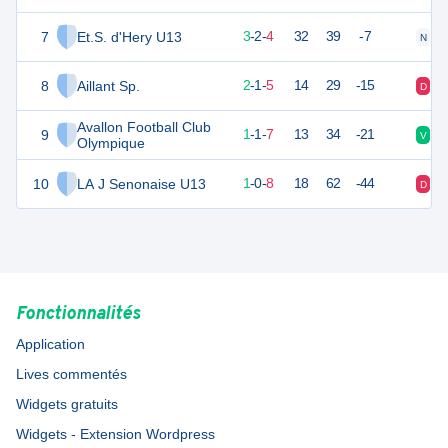
7
Et.S. d'Hery U13
11
9
3
-
2
-
4
32
39
-7
N
V
8
Aillant Sp.
7
8
2
-
1
-
5
14
29
-15
D
N
Avallon Football Club
9
4
9
1
-
1
-
7
13
34
-21
V
D
Olympique
10
LA J Senonaise U13
3
9
1
-
0
-
8
18
62
-44
D
D
Fonctionnalités
Application
Lives commentés
Widgets gratuits
Widgets - Extension Wordpress