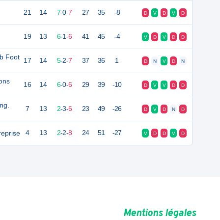
21
14
7
-
0
-
7
27
35
-8
D
V
D
V
D
19
13
6
-
1
-
6
41
45
-4
V
D
V
D
D
ub Foot
17
14
5
-
2
-
7
37
36
1
D
N
V
D
N
ons
16
14
6
-
0
-
6
29
39
-10
D
V
V
D
D
ng.
7
13
2
-
3
-
6
23
49
-26
D
V
D
N
D
reprise
4
13
2
-
2
-
8
24
51
-27
V
D
D
V
D
Mentions légales