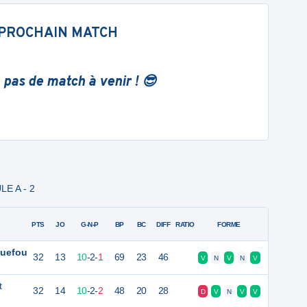
PROCHAIN MATCH
 pas de match à venir ! 😎
LE A - 2
PTS
JO
G-N-P
BP
BC
DIFF
RATIO
FORME
quefou
32
13
10
-
2
-
1
69
23
46
V
N
V
N
V
t
32
14
10
-
2
-
2
48
20
28
D
V
N
V
V