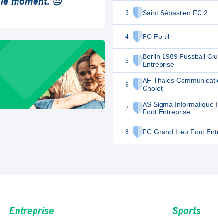
 le moment. 😔
3
Saint Sébastien FC 2
4
FC Fortil
Berlin 1989 Fussball Cl
5
Entreprise
AF Thales Communicati
6
Cholet
AS Sigma Informatique I
7
Foot Entreprise
8
FC Grand Lieu Foot Ent
Entreprise
Sports