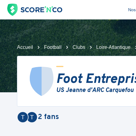
Nos 
Accueil
Football
Clubs
Loire-Atlantique
Foot Entrepr
US Jeanne d'ARC Carquefou
2
fans
T
T