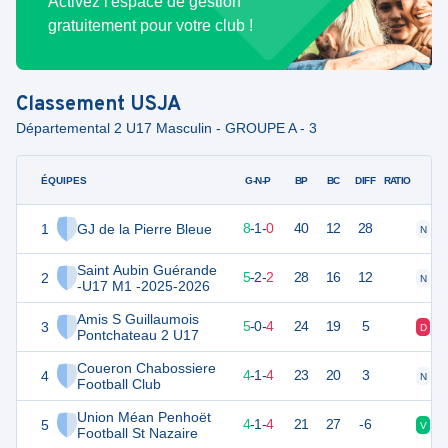
Activez l'espace de gestion
gratuitement pour votre club !
Classement
USJA
Départemental 2 U17 Masculin - GROUPE A - 3
ÉQUIPES
PTS
JO
G-N-P
BP
BC
DIFF
RATIO
1
GJ de la Pierre Bleue
25
9
8
-
1
-
0
40
12
28
N
V
Saint Aubin Guérande
2
17
9
5
-
2
-
2
28
16
12
N
D
-U17 M1 -2025-2026
Amis S Guillaumois
3
15
9
5
-
0
-
4
24
19
5
D
D
Pontchateau 2 U17
Coueron Chabossiere
4
13
9
4
-
1
-
4
23
20
3
N
D
Football Club
Union Méan Penhoët
5
13
9
4
-
1
-
4
21
27
-6
V
N
Football St Nazaire