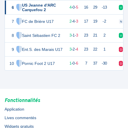
US Jeanne d'ARC
6
12
9
4
-
0
-
5
16
29
-13
V
V
Carquefou 2
7
FC de Brière U17
10
9
2
-
4
-
3
17
19
-2
N
N
8
Saint Sébastien FC 2
8
9
3
-
1
-
3
23
21
2
V
D
9
Ent.S. des Marais U17
5
9
3
-
2
-
4
23
22
1
D
D
10
Pornic Foot 2 U17
1
9
1
-
0
-
6
7
37
-30
D
D
Fonctionnalités
Application
Lives commentés
Widgets gratuits