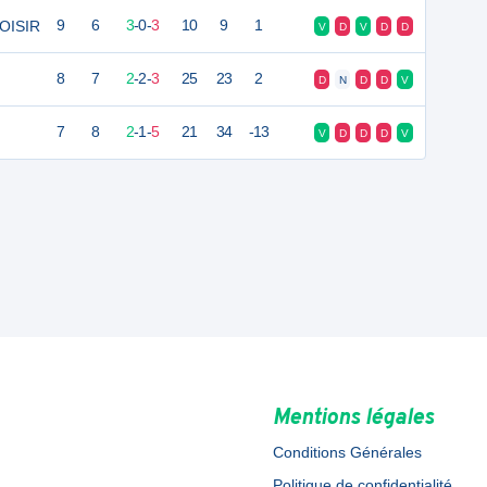
LOISIR
9
6
3
-
0
-
3
10
9
1
V
D
V
D
D
8
7
2
-
2
-
3
25
23
2
D
N
D
D
V
7
8
2
-
1
-
5
21
34
-13
V
D
D
D
V
Mentions légales
Conditions Générales
Politique de confidentialité