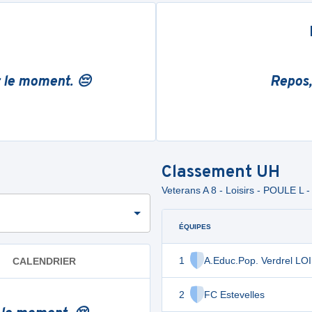
r le moment. 😔
Repos,
Classement
UH
Veterans A 8 - Loisirs - POULE 
ÉQUIPES
1
A.Educ.Pop. Verdrel LO
CALENDRIER
2
FC Estevelles