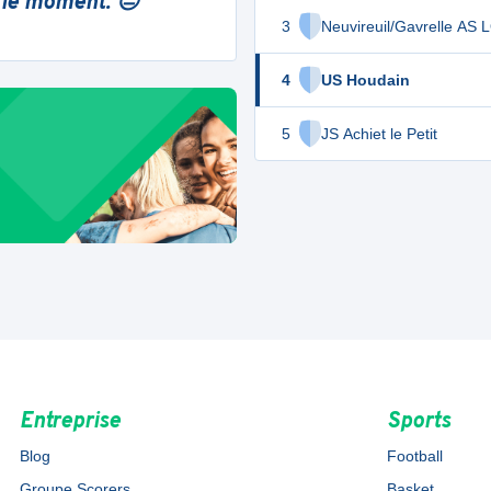
 le moment. 😔
3
Neuvireuil/Gavrelle AS 
4
US Houdain
5
JS Achiet le Petit
Entreprise
Sports
Blog
Football
Groupe Scorers
Basket