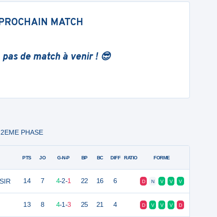
PROCHAIN MATCH
 pas de match à venir ! 😎
L - 2EME PHASE
PTS
JO
G-N-P
BP
BC
DIFF
RATIO
FORME
ISIR
14
7
4
-
2
-
1
22
16
6
D
N
V
V
V
13
8
4
-
1
-
3
25
21
4
D
V
V
V
D