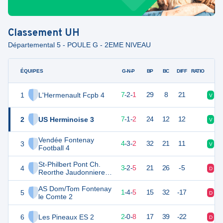
Classement
UH
Départemental 5 - POULE G - 2EME NIVEAU
ÉQUIPES
PTS
JO
G-N-P
BP
BC
DIFF
RATIO
1
L'Hermenault Fcpb 4
23
10
7
-
2
-
1
29
8
21
V
V
2
US Herminoise 3
22
10
7
-
1
-
2
24
12
12
V
N
Vendée Fontenay
3
14
10
4
-
3
-
2
32
21
11
V
N
Football 4
St-Philbert Pont Ch.
4
11
10
3
-
2
-
5
21
26
-5
D
D
Reorthe Jaudonniere
FC 3
AS Dom/Tom Fontenay
5
7
10
1
-
4
-
5
15
32
-17
D
D
le Comte 2
6
Les Pineaux ES 2
6
10
2
-
0
-
8
17
39
-22
D
V