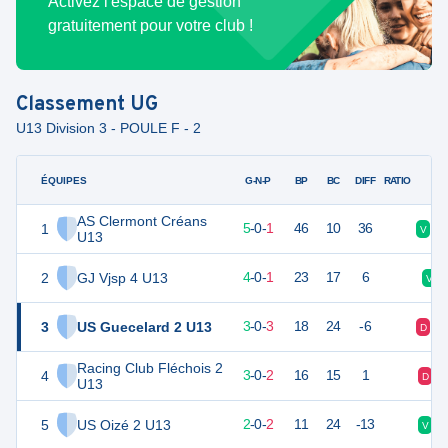
Activez l'espace de gestion
gratuitement pour votre club !
Classement
UG
U13 Division 3 - POULE F - 2
ÉQUIPES
PTS
JO
G-N-P
BP
BC
DIFF
RATIO
AS Clermont Créans
1
15
6
5
-
0
-
1
46
10
36
V
V
U13
2
GJ Vjsp 4 U13
12
5
4
-
0
-
1
23
17
6
V
3
US Guecelard 2 U13
9
6
3
-
0
-
3
18
24
-6
D
D
Racing Club Fléchois 2
4
8
6
3
-
0
-
2
16
15
1
D
U13
5
US Oizé 2 U13
5
5
2
-
0
-
2
11
24
-13
V