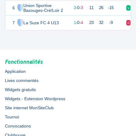
Union Sportive
6
5
6
2
-
0
-
3
11
26
-15
V
V
Bazouges-Cré/Loir 2
7
La Suze FC 4 U13
2
6
1
-
0
-
4
23
32
-9
D
D
Fonctionnalités
Application
Lives commentés
Widgets gratuits
Widgets - Extension Wordpress
Site internet MonSiteClub
Tournoi
Convocations
Clubhouse