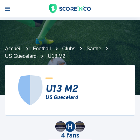
Accueil
Football
Clubs
Sarthe
US Guecelard
U13 M2
U13 M2
US Guecelard
H
4
fans