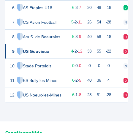
6
AS Etaples U18
18
19
6
-
3
-
7
30
48
-18
V
D
7
CS Avion Football
16
19
5
-
2
-
11
26
54
-28
N
D
8
Am.S. de Beaurains
14
20
5
-
3
-
9
40
58
-18
D
V
9
US Gouvieux
13
19
4
-
2
-
12
33
55
-22
D
D
10
Stade Portelois
0
0
0
-
0
-
0
0
0
0
N
D
11
ES Bully les Mines
19
14
6
-
2
-
5
40
36
4
D
V
12
US Noeux-les-Mines
15
19
6
-
1
-
8
23
51
-28
D
V