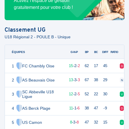
Activez l'espace de gestion
gratuitement pour votre club !
Classement
UG
U18 Régional 2 - POULE B - Unique
ÉQUIPES
PTS
JO
G-N-P
BP
BC
DIFF
RATIO
1
FC Chambly Oise
46
19
15
-
2
-
2
62
17
45
D
V
2
AS Beauvais Oise
41
20
13
-
3
-
3
67
38
29
N
V
SC Abbeville U18
3
38
19
12
-
2
-
5
52
22
30
V
D
Ligue
4
AS Berck Plage
32
20
11
-
1
-
6
38
47
-9
D
V
5
US Camon
25
20
8
-
3
-
8
47
32
15
V
D