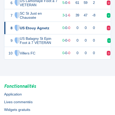
US Lamorlaye Foot à 7
6
14
12
5
-
0
-
6
61
59
2
D
V
VETERAN
SC St Just en
7
7
13
3
-
1
-
6
39
47
-8
V
D
Chaussée
8
US Etouy Agnetz
0
0
0
-
0
-
0
0
0
0
D
D
US Balagny St Epin
9
0
0
0
-
0
-
0
0
0
0
V
Foot à 7 VETERAN
10
Villers FC
0
0
0
-
0
-
0
0
0
0
D
D
Fonctionnalités
Application
Lives commentés
Widgets gratuits