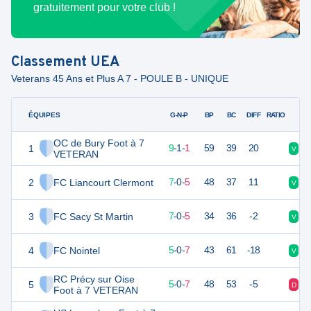
gratuitement pour votre club !
Classement
UEA
Veterans 45 Ans et Plus A 7 - POULE B - UNIQUE
ÉQUIPES
PTS
JO
G-N-P
BP
BC
DIFF
RATIO
OC de Bury Foot à 7
1
27
12
9
-
1
-
1
59
39
20
V
V
VETERAN
2
FC Liancourt Clermont
21
12
7
-
0
-
5
48
37
11
V
V
3
FC Sacy St Martin
21
12
7
-
0
-
5
34
36
-2
V
D
4
FC Nointel
15
12
5
-
0
-
7
43
61
-18
V
D
RC Précy sur Oise
5
15
12
5
-
0
-
7
48
53
-5
D
D
Foot à 7 VETERAN