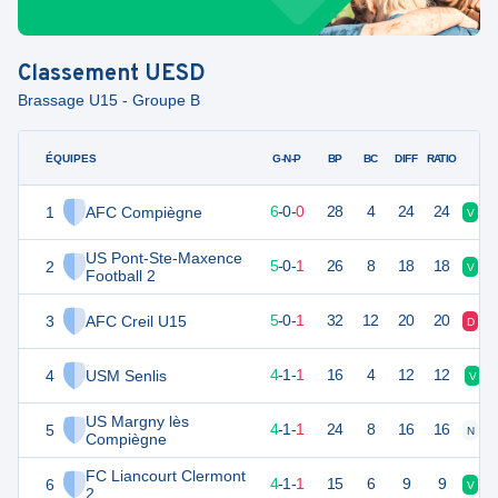
Classement
UESD
Brassage U15 - Groupe B
ÉQUIPES
PTS
JO
G-N-P
BP
BC
DIFF
RATIO
1
AFC Compiègne
18
6
6
-
0
-
0
28
4
24
24
V
V
US Pont-Ste-Maxence
2
15
6
5
-
0
-
1
26
8
18
18
V
V
Football 2
3
AFC Creil U15
15
6
5
-
0
-
1
32
12
20
20
D
V
4
USM Senlis
13
6
4
-
1
-
1
16
4
12
12
V
US Margny lès
5
13
6
4
-
1
-
1
24
8
16
16
N
D
Compiègne
FC Liancourt Clermont
6
13
6
4
-
1
-
1
15
6
9
9
V
N
2