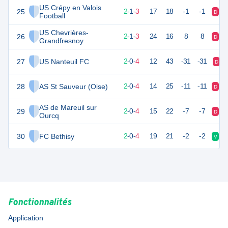
US Crépy en Valois
25
7
6
2
-
1
-
3
17
18
-1
-1
D
D
Football
US Chevrières-
26
7
6
2
-
1
-
3
24
16
8
8
D
D
Grandfresnoy
27
US Nanteuil FC
6
6
2
-
0
-
4
12
43
-31
-31
D
28
AS St Sauveur (Oise)
6
6
2
-
0
-
4
14
25
-11
-11
D
D
AS de Mareuil sur
29
6
6
2
-
0
-
4
15
22
-7
-7
D
D
Ourcq
30
FC Bethisy
6
6
2
-
0
-
4
19
21
-2
-2
V
D
Fonctionnalités
Application