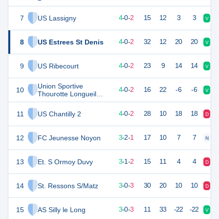
7
US Lassigny
12
6
4
-
0
-
2
15
12
3
3
V
V
8
US Estrees St Denis
12
6
4
-
0
-
2
32
12
20
20
V
D
9
US Ribecourt
12
6
4
-
0
-
2
23
9
14
14
V
D
Union Sportive
10
12
6
4
-
0
-
2
16
22
-6
-6
V
D
Thourotte Longueil
Annel
11
US Chantilly 2
12
6
4
-
0
-
2
28
10
18
18
D
V
12
FC Jeunesse Noyon
11
6
3
-
2
-
1
17
10
7
7
N
N
13
Et. S Ormoy Duvy
10
6
3
-
1
-
2
15
11
4
4
D
V
14
St. Ressons S/Matz
9
6
3
-
0
-
3
30
20
10
10
D
V
15
AS Silly le Long
9
6
3
-
0
-
3
11
33
-22
-22
V
D