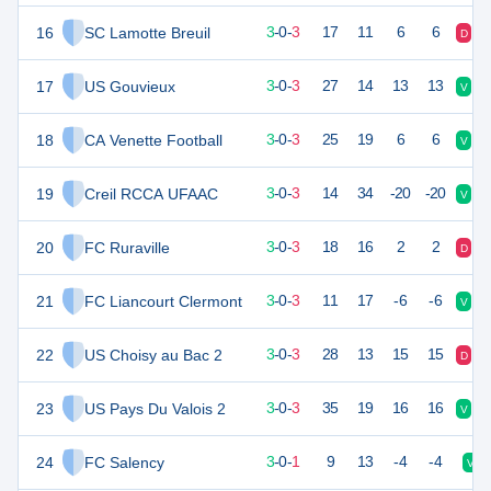
16
SC Lamotte Breuil
9
6
3
-
0
-
3
17
11
6
6
D
V
17
US Gouvieux
9
6
3
-
0
-
3
27
14
13
13
V
D
18
CA Venette Football
9
6
3
-
0
-
3
25
19
6
6
V
V
19
Creil RCCA UFAAC
9
6
3
-
0
-
3
14
34
-20
-20
V
V
20
FC Ruraville
9
6
3
-
0
-
3
18
16
2
2
D
V
21
FC Liancourt Clermont
9
6
3
-
0
-
3
11
17
-6
-6
V
V
22
US Choisy au Bac 2
9
6
3
-
0
-
3
28
13
15
15
D
V
23
US Pays Du Valois 2
9
6
3
-
0
-
3
35
19
16
16
V
V
24
FC Salency
7
6
3
-
0
-
1
9
13
-4
-4
V