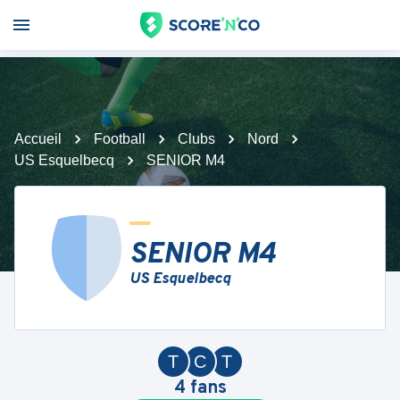
Accueil
Football
Clubs
Nord
US Esquelbecq
SENIOR M4
SENIOR M4
US Esquelbecq
T
C
T
4
fans