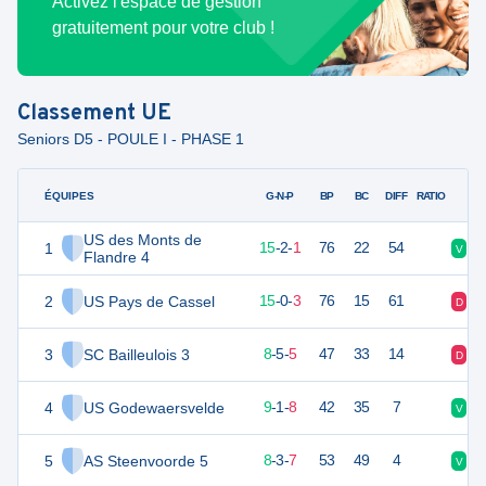
Activez l'espace de gestion
gratuitement pour votre club !
Classement
UE
Seniors D5 - POULE I - PHASE 1
ÉQUIPES
PTS
JO
G-N-P
BP
BC
DIFF
RATIO
US des Monts de
1
47
18
15
-
2
-
1
76
22
54
V
V
Flandre 4
2
US Pays de Cassel
45
18
15
-
0
-
3
76
15
61
D
V
3
SC Bailleulois 3
29
18
8
-
5
-
5
47
33
14
D
D
4
US Godewaersvelde
28
18
9
-
1
-
8
42
35
7
V
V
5
AS Steenvoorde 5
27
18
8
-
3
-
7
53
49
4
V
V