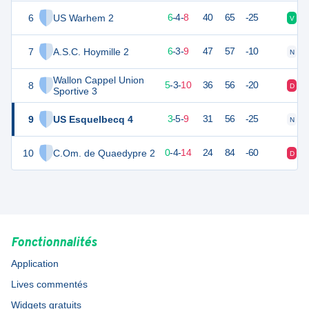
6
US Warhem 2
22
18
6
-
4
-
8
40
65
-25
V
N
7
A.S.C. Hoymille 2
21
18
6
-
3
-
9
47
57
-10
N
D
Wallon Cappel Union
8
18
18
5
-
3
-
10
36
56
-20
D
N
Sportive 3
9
US Esquelbecq 4
13
18
3
-
5
-
9
31
56
-25
N
D
10
C.Om. de Quaedypre 2
4
18
0
-
4
-
14
24
84
-60
D
D
Fonctionnalités
Application
Lives commentés
Widgets gratuits