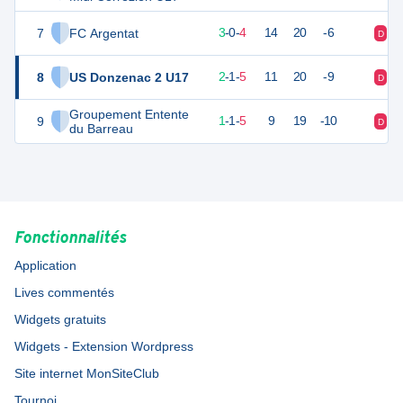
7
FC Argentat
8
8
3
-
0
-
4
14
20
-6
D
D
8
US Donzenac 2 U17
7
8
2
-
1
-
5
11
20
-9
D
N
Groupement Entente
9
3
8
1
-
1
-
5
9
19
-10
D
D
du Barreau
Fonctionnalités
Application
Lives commentés
Widgets gratuits
Widgets - Extension Wordpress
Site internet MonSiteClub
Tournoi