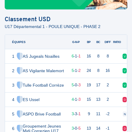
Classement
USD
U17 Départemental 1 - POULE UNIQUE - PHASE 2
ÉQUIPES
PTS
JO
G-N-P
BP
BC
DIFF
RATIO
1
AS Jugeals Noailles
19
8
6
-
1
-
1
16
8
8
V
V
2
AS Vigilante Malemort
16
8
5
-
1
-
2
24
8
16
V
V
3
Tulle Football Corrèze
15
8
5
-
0
-
3
19
17
2
V
D
4
ES Ussel
13
8
4
-
1
-
3
15
13
2
D
V
5
ASPO Brive Football
11
8
3
-
3
-
1
9
11
-2
N
V
Groupement Jeunes
6
9
8
3
-
0
-
5
13
14
-1
D
D
Midi Correzien U17