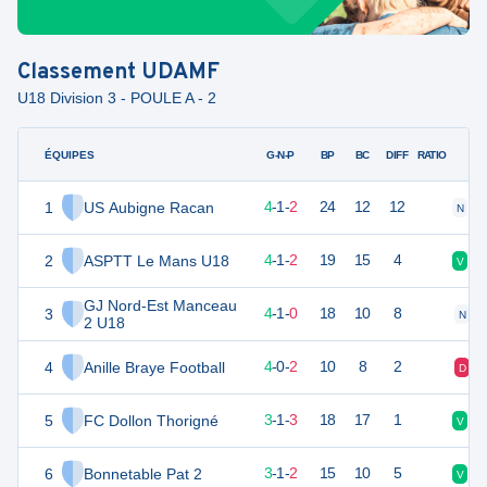
Classement
UDAMF
U18 Division 3 - POULE A - 2
ÉQUIPES
PTS
JO
G-N-P
BP
BC
DIFF
RATIO
1
US Aubigne Racan
13
7
4
-
1
-
2
24
12
12
N
D
2
ASPTT Le Mans U18
13
7
4
-
1
-
2
19
15
4
V
V
GJ Nord-Est Manceau
3
12
6
4
-
1
-
0
18
10
8
N
2 U18
4
Anille Braye Football
11
7
4
-
0
-
2
10
8
2
D
5
FC Dollon Thorigné
10
7
3
-
1
-
3
18
17
1
V
D
6
Bonnetable Pat 2
10
6
3
-
1
-
2
15
10
5
V
D