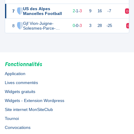
US des Alpes
7
6
7
2
-
1
-
3
9
16
-7
D
Mancelles Football
Gjf Vion-Juigne-
8
-4
7
0
-
0
-
3
3
28
-25
D
Solesmes-Parce-
Precigne 2
Fonctionnalités
Application
Lives commentés
Widgets gratuits
Widgets - Extension Wordpress
Site internet MonSiteClub
Tournoi
Convocations