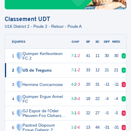
Classement
UDT
U16 District 2 - Poule 2 - Retour - Poule A
ÉQUIPES
PTS
JO
G-N-P
BP
BC
DIFF
RATIO
Quimper Kerfeunteun
1
22
10
7
-
1
-
2
41
11
30
30
V
V
FC 2
2
US de Tregunc
22
10
7
-
1
-
2
33
12
21
21
V
D
3
Hermine Concarnoise
13
10
4
-
2
-
3
20
31
-11
-11
D
V
Quimper Ergue Armel
4
12
10
3
-
3
-
4
18
22
-4
-4
V
D
FC
GJ Espoir de l'Odet
5
9
10
3
-
1
-
5
22
27
-5
-5
D
V
Pleuven-Fco Clohars-
Fouesnant
Paotred Dispount
6
4
10
1
-
2
-
6
13
44
-31
-31
D
D
Ergue Gaberic 2