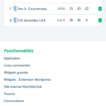
7
Am.S. Courrieroise
6
14
4
-
0
-
8
21
43
-22
V
D
8
US Vermelles U18
17
14
6
-
2
-
3
35
35
0
V
D
Fonctionnalités
Application
Lives commentés
Widgets gratuits
Widgets - Extension Wordpress
Site internet MonSiteClub
Tournoi
Convocations