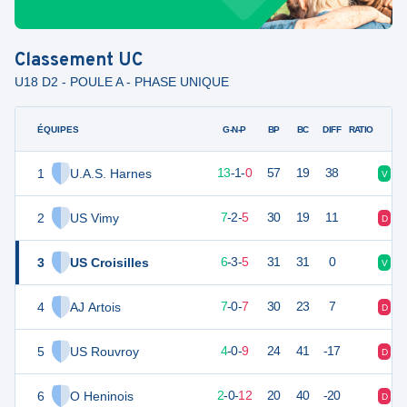
Classement
UC
U18 D2 - POULE A - PHASE UNIQUE
ÉQUIPES
PTS
JO
G-N-P
BP
BC
DIFF
RATIO
1
U.A.S. Harnes
40
14
13
-
1
-
0
57
19
38
V
V
2
US Vimy
23
14
7
-
2
-
5
30
19
11
D
N
3
US Croisilles
21
14
6
-
3
-
5
31
31
0
V
V
4
AJ Artois
21
14
7
-
0
-
7
30
23
7
D
D
5
US Rouvroy
11
14
4
-
0
-
9
24
41
-17
D
D
6
O Heninois
6
14
2
-
0
-
12
20
40
-20
D
D