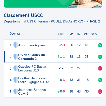
Classement
USCC
Départemental U13 Criterium - POULE D5-A (NORD) - PHASE 2
ÉQUIPES
PTS
JO
G-N-P
BP
BC
DIFF
RATIO
1
AS Furiani Agliani 3
28
8
6
-
2
-
0
30
12
18
V
V
US des Clubs du
2
23
8
5
-
1
-
1
38
13
25
V
V
Cortenais 2
Gazelec FC Bastia
3
18
8
3
-
1
-
4
32
27
5
D
N
Lucciana U13
Football Jeunesse
4
14
8
2
-
0
-
6
13
31
-18
V
D
Etoile Biguglia 5 U13
Jeunesse Sportive
5
14
8
2
-
0
-
6
18
48
-30
D
D
Calvi 3