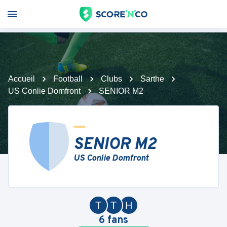
Accueil
Football
Clubs
Sarthe
US Conlie Domfront
SENIOR M2
SENIOR M2
US Conlie Domfront
T
T
H
6
fans