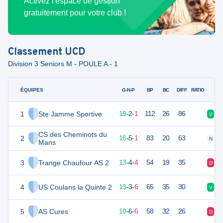
Activez l'espace de gestion
gratuitement pour votre club !
Classement
UCD
Division 3 Seniors M - POULE A - 1
ÉQUIPES
PTS
JO
G-N-P
BP
BC
DIFF
RATIO
1
Ste Jamme Sportive
59
22
19
-
2
-
1
112
26
86
V
V
CS des Cheminots du
2
53
22
16
-
5
-
1
83
20
63
N
V
Mans
3
Trange Chaufour AS 2
42
22
13
-
4
-
4
54
19
35
D
V
4
US Coulans la Quinte 2
42
22
13
-
3
-
6
65
35
30
V
N
5
AS Cures
35
22
10
-
6
-
6
58
32
26
D
N