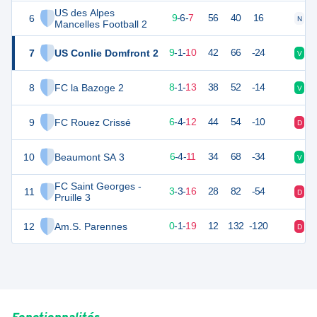
US des Alpes
6
33
22
9
-
6
-
7
56
40
16
N
D
Mancelles Football 2
7
US Conlie Domfront 2
26
22
9
-
1
-
10
42
66
-24
V
V
8
FC la Bazoge 2
25
22
8
-
1
-
13
38
52
-14
V
D
9
FC Rouez Crissé
22
22
6
-
4
-
12
44
54
-10
D
D
10
Beaumont SA 3
21
22
6
-
4
-
11
34
68
-34
V
D
FC Saint Georges -
11
12
22
3
-
3
-
16
28
82
-54
D
V
Pruille 3
12
Am.S. Parennes
-1
22
0
-
1
-
19
12
132
-120
D
D