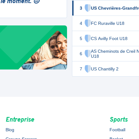
 le moment. 😔
3
US Chevrières-Grandf
4
FC Ruraville U18
5
CS Avilly Foot U18
AS Cheminots de Creil 
6
U18
7
US Chantilly 2
Entreprise
Sports
Blog
Football