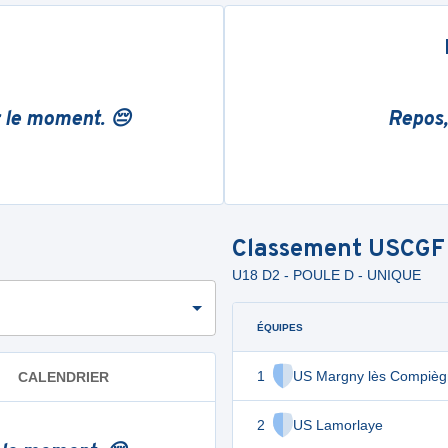
r le moment. 😔
Repos,
Classement
USCGF
U18 D2 - POULE D - UNIQUE
ÉQUIPES
1
US Margny lès Compiè
CALENDRIER
2
US Lamorlaye