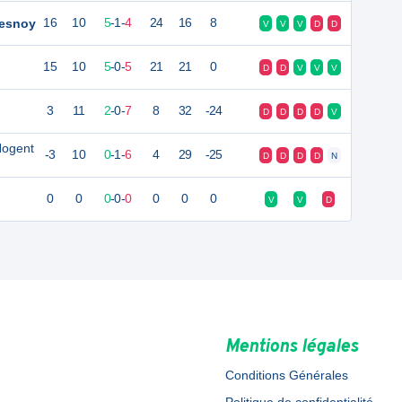
resnoy
16
10
5
-
1
-
4
24
16
8
V
V
V
D
D
15
10
5
-
0
-
5
21
21
0
D
D
V
V
V
3
11
2
-
0
-
7
8
32
-24
D
D
D
D
V
Nogent
-3
10
0
-
1
-
6
4
29
-25
D
D
D
D
N
0
0
0
-
0
-
0
0
0
0
V
V
D
Mentions légales
Conditions Générales