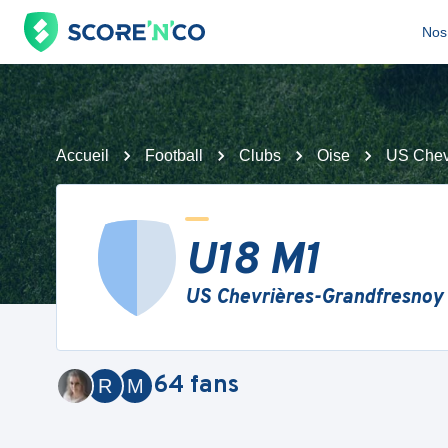
Nos 
Accueil
Football
Clubs
Oise
US Chev
U18 M1
US Chevrières-Grandfresnoy
64
fans
R
M