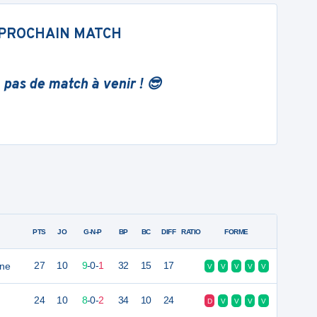
PROCHAIN MATCH
 pas de match à venir ! 😎
PTS
JO
G-N-P
BP
BC
DIFF
RATIO
FORME
gne
27
10
9
-
0
-
1
32
15
17
V
V
V
V
V
24
10
8
-
0
-
2
34
10
24
D
V
V
V
V