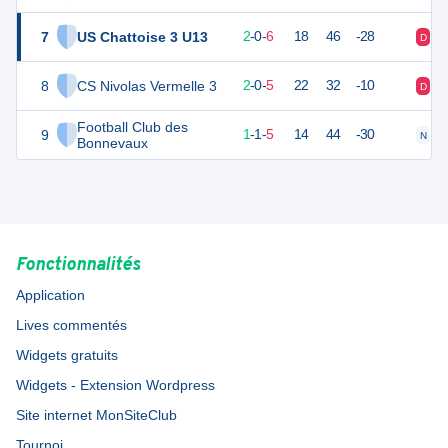
7
US Chattoise 3 U13
6
8
2
-
0
-
6
18
46
-28
D
V
8
CS Nivolas Vermelle 3
6
7
2
-
0
-
5
22
32
-10
D
D
Football Club des
9
4
7
1
-
1
-
5
14
44
-30
N
D
Bonnevaux
Fonctionnalités
Application
Lives commentés
Widgets gratuits
Widgets - Extension Wordpress
Site internet MonSiteClub
Tournoi