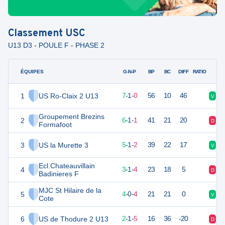
Classement
USC
U13 D3 - POULE F - PHASE 2
ÉQUIPES
PTS
JO
G-N-P
BP
BC
DIFF
RATIO
1
US Ro-Claix 2 U13
22
8
7
-
1
-
0
56
10
46
V
V
Groupement Brezins
2
19
8
6
-
1
-
1
41
21
20
D
V
Formafoot
3
US la Murette 3
16
8
5
-
1
-
2
39
22
17
V
V
Ecl.Chateauvillain
4
10
8
3
-
1
-
4
23
18
5
D
D
Badinieres F
MJC St Hilaire de la
5
9
8
4
-
0
-
4
21
21
0
V
D
Cote
6
US de Thodure 2 U13
7
8
2
-
1
-
5
16
36
-20
D
N