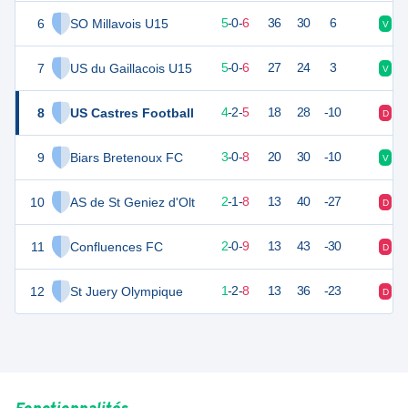
6
SO Millavois U15
15
11
5
-
0
-
6
36
30
6
V
V
7
US du Gaillacois U15
15
11
5
-
0
-
6
27
24
3
V
D
8
US Castres Football
14
11
4
-
2
-
5
18
28
-10
D
D
9
Biars Bretenoux FC
9
11
3
-
0
-
8
20
30
-10
V
D
10
AS de St Geniez d'Olt
7
11
2
-
1
-
8
13
40
-27
D
D
11
Confluences FC
6
11
2
-
0
-
9
13
43
-30
D
V
12
St Juery Olympique
4
11
1
-
2
-
8
13
36
-23
D
D