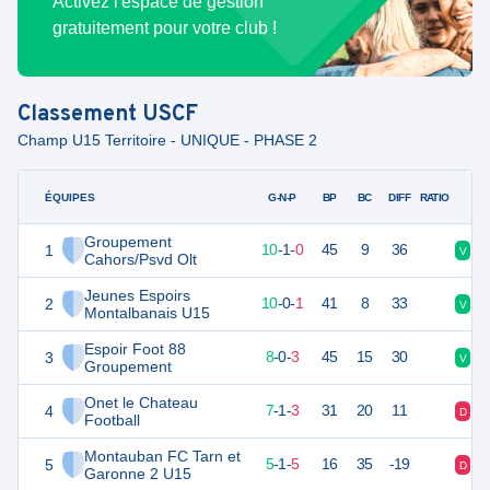
Activez l'espace de gestion
gratuitement pour votre club !
Classement
USCF
Champ U15 Territoire - UNIQUE - PHASE 2
ÉQUIPES
PTS
JO
G-N-P
BP
BC
DIFF
RATIO
Groupement
1
31
11
10
-
1
-
0
45
9
36
V
V
Cahors/Psvd Olt
Jeunes Espoirs
2
30
11
10
-
0
-
1
41
8
33
V
V
Montalbanais U15
Espoir Foot 88
3
24
11
8
-
0
-
3
45
15
30
V
D
Groupement
Onet le Chateau
4
22
11
7
-
1
-
3
31
20
11
D
V
Football
Montauban FC Tarn et
5
16
11
5
-
1
-
5
16
35
-19
D
V
Garonne 2 U15