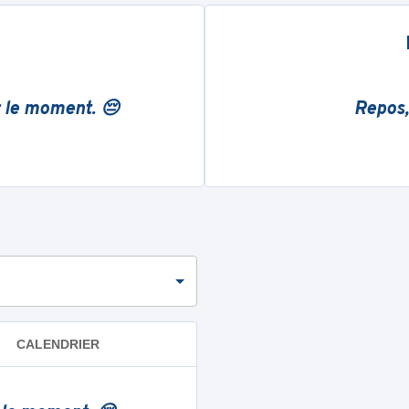
r le moment. 😔
Repos,
CALENDRIER