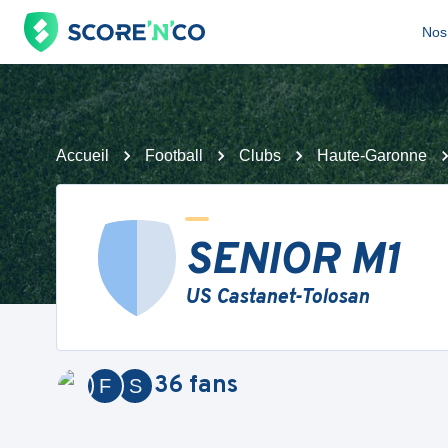
Nos 
Accueil
Football
Clubs
Haute-Garonne
SENIOR M1
US Castanet-Tolosan
36
fans
F
S