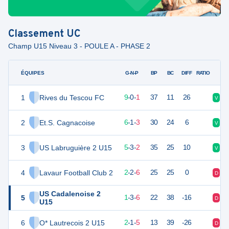
Classement
UC
Champ U15 Niveau 3 - POULE A - PHASE 2
ÉQUIPES
PTS
JO
G-N-P
BP
BC
DIFF
RATIO
1
Rives du Tescou FC
27
10
9
-
0
-
1
37
11
26
V
V
2
Et.S. Cagnacoise
19
10
6
-
1
-
3
30
24
6
V
D
3
US Labruguière 2 U15
18
10
5
-
3
-
2
35
25
10
V
V
4
Lavaur Football Club 2
8
10
2
-
2
-
6
25
25
0
D
D
US Cadalenoise 2
5
6
10
1
-
3
-
6
22
38
-16
D
D
U15
6
O* Lautrecois 2 U15
5
10
2
-
1
-
5
13
39
-26
D
V