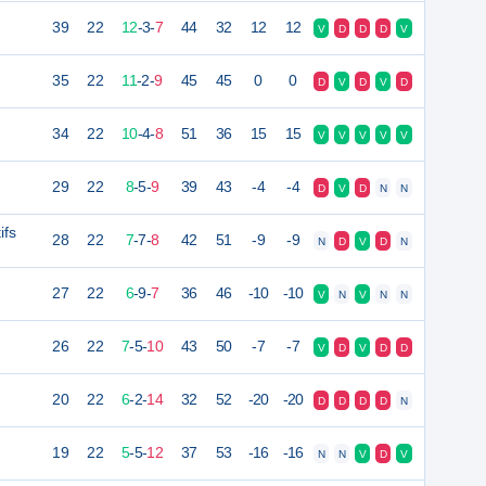
39
22
12
-
3
-
7
44
32
12
12
V
D
D
D
V
35
22
11
-
2
-
9
45
45
0
0
D
V
D
V
D
34
22
10
-
4
-
8
51
36
15
15
V
V
V
V
V
29
22
8
-
5
-
9
39
43
-4
-4
D
V
D
N
N
ifs
28
22
7
-
7
-
8
42
51
-9
-9
N
D
V
D
N
27
22
6
-
9
-
7
36
46
-10
-10
V
N
V
N
N
26
22
7
-
5
-
10
43
50
-7
-7
V
D
V
D
D
20
22
6
-
2
-
14
32
52
-20
-20
D
D
D
D
N
19
22
5
-
5
-
12
37
53
-16
-16
N
N
V
D
V