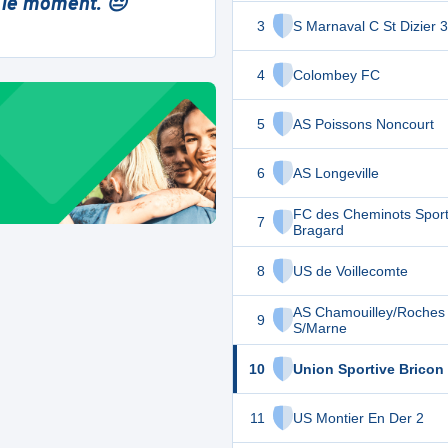
 le moment. 😔
3
S Marnaval C St Dizier 3
4
Colombey FC
5
AS Poissons Noncourt
6
AS Longeville
FC des Cheminots Sport
7
Bragard
8
US de Voillecomte
AS Chamouilley/Roches
9
S/Marne
10
Union Sportive Bricon
11
US Montier En Der 2