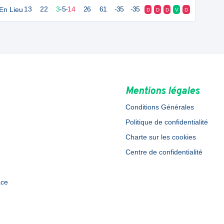
 En Lieu
13
22
3
-
5
-
14
26
61
-35
-35
D
D
D
V
D
Mentions légales
Conditions Générales
Politique de confidentialité
Charte sur les cookies
Centre de confidentialité
ace