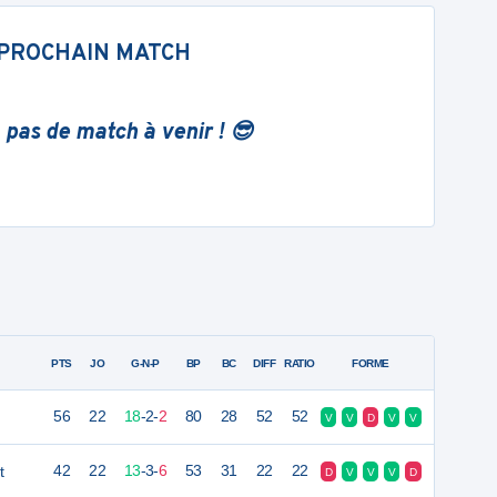
PROCHAIN MATCH
 pas de match à venir ! 😎
PTS
JO
G-N-P
BP
BC
DIFF
RATIO
FORME
56
22
18
-
2
-
2
80
28
52
52
V
V
D
V
V
t
42
22
13
-
3
-
6
53
31
22
22
D
V
V
V
D