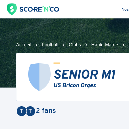
Nos 
Accueil
Football
Clubs
Haute-Marne
SENIOR M1
US Bricon Orges
2
fans
T
T